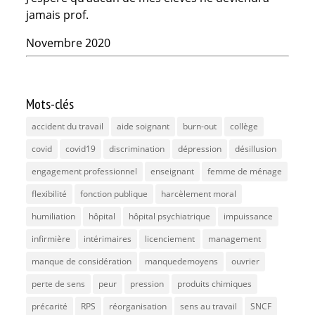
jamais prof.
Novembre 2020
Mots-clés
accident du travail
aide soignant
burn-out
collège
covid
covid19
discrimination
dépression
désillusion
engagement professionnel
enseignant
femme de ménage
flexibilité
fonction publique
harcèlement moral
humiliation
hôpital
hôpital psychiatrique
impuissance
infirmière
intérimaires
licenciement
management
manque de considération
manquedemoyens
ouvrier
perte de sens
peur
pression
produits chimiques
précarité
RPS
réorganisation
sens au travail
SNCF