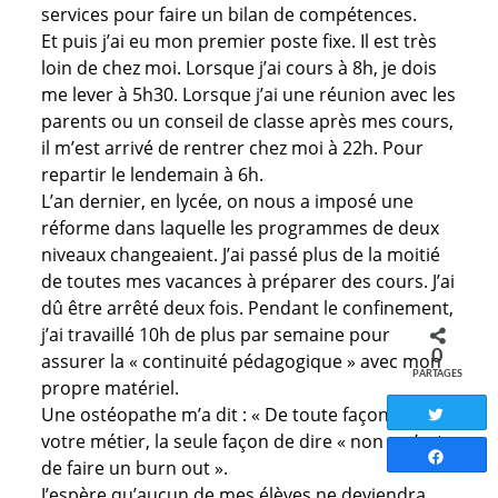
services pour faire un bilan de compétences.
Et puis j’ai eu mon premier poste fixe. Il est très
loin de chez moi. Lorsque j’ai cours à 8h, je dois
me lever à 5h30. Lorsque j’ai une réunion avec les
parents ou un conseil de classe après mes cours,
il m’est arrivé de rentrer chez moi à 22h. Pour
repartir le lendemain à 6h.
L’an dernier, en lycée, on nous a imposé une
réforme dans laquelle les programmes de deux
niveaux changeaient. J’ai passé plus de la moitié
de toutes mes vacances à préparer des cours. J’ai
dû être arrêté deux fois. Pendant le confinement,
j’ai travaillé 10h de plus par semaine pour
0
assurer la « continuité pédagogique » avec mon
PARTAGES
propre matériel.
Une ostéopathe m’a dit : « De toute façon, dans
Tweete
votre métier, la seule façon de dire « non », c’est
Partag
de faire un burn out ».
J’espère qu’aucun de mes élèves ne deviendra