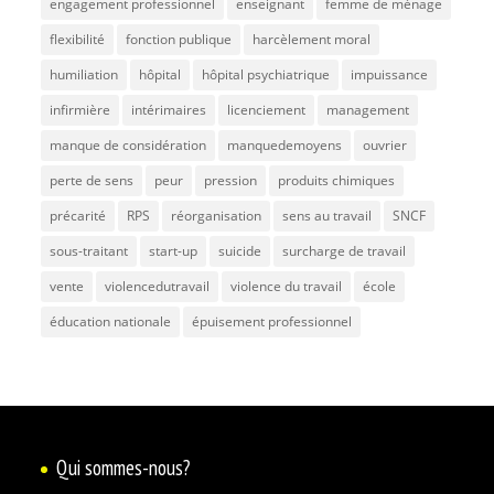
engagement professionnel
enseignant
femme de ménage
flexibilité
fonction publique
harcèlement moral
humiliation
hôpital
hôpital psychiatrique
impuissance
infirmière
intérimaires
licenciement
management
manque de considération
manquedemoyens
ouvrier
perte de sens
peur
pression
produits chimiques
précarité
RPS
réorganisation
sens au travail
SNCF
sous-traitant
start-up
suicide
surcharge de travail
vente
violencedutravail
violence du travail
école
éducation nationale
épuisement professionnel
Qui sommes-nous?