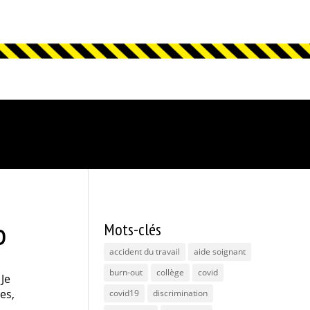
Mots-clés
D
accident du travail
aide soignant
burn-out
collège
covid
 Je
es,
covid19
discrimination