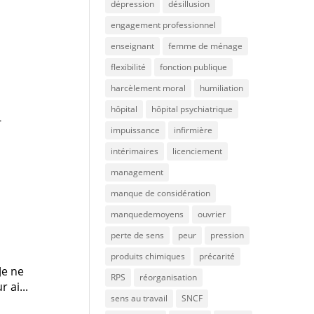
dépression
désillusion
engagement professionnel
enseignant
femme de ménage
flexibilité
fonction publique
harcèlement moral
humiliation
hôpital
hôpital psychiatrique
-
impuissance
infirmière
intérimaires
licenciement
management
manque de considération
manquedemoyens
ouvrier
perte de sens
peur
pression
produits chimiques
précarité
Je ne
RPS
réorganisation
 ai...
sens au travail
SNCF