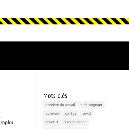
Mots-clés
accident du travail
aide soignant
burn-out
collège
covid
,
emploi-
covid19
discrimination