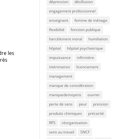
dépression
désillusion
engagement professionnel
enseignant
femme de ménage
flexibilité
fonction publique
harcèlement moral
humiliation
hôpital
hôpital psychiatrique
re les
impuissance
infirmière
très
intérimaires
licenciement
management
manque de considération
manquedemoyens
ouvrier
perte de sens
peur
pression
produits chimiques
précarité
RPS
réorganisation
sens au travail
SNCF