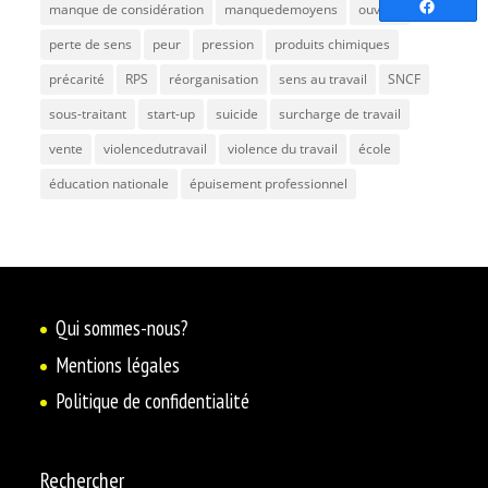
Partag
manque de considération
manquedemoyens
ouvrier
perte de sens
peur
pression
produits chimiques
précarité
RPS
réorganisation
sens au travail
SNCF
sous-traitant
start-up
suicide
surcharge de travail
vente
violencedutravail
violence du travail
école
éducation nationale
épuisement professionnel
Qui sommes-nous?
Mentions légales
Politique de confidentialité
Rechercher