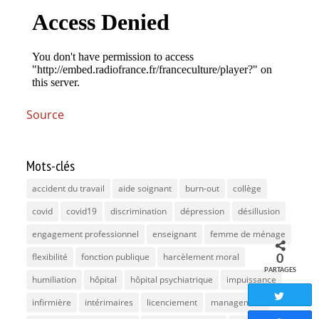
Source
Mots-clés
accident du travail
aide soignant
burn-out
collège
covid
covid19
discrimination
dépression
désillusion
engagement professionnel
enseignant
femme de ménage
flexibilité
fonction publique
harcèlement moral
0
PARTAGES
humiliation
hôpital
hôpital psychiatrique
impuissance
Tweete
infirmière
intérimaires
licenciement
management