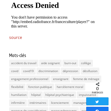
source
Mots-clés
accident du travail
aide soignant
burn-out
collège
covid
covid19
discrimination
dépression
désillusion
engagement professionnel
enseignant
femme de ménage
flexibilité
fonction publique
harcèlement moral
0
PARTAGES
humiliation
hôpital
hôpital psychiatrique
impuissance
Tweete
infirmière
intérimaires
licenciement
management
manque de considération
manquedemoyens
ouvrier