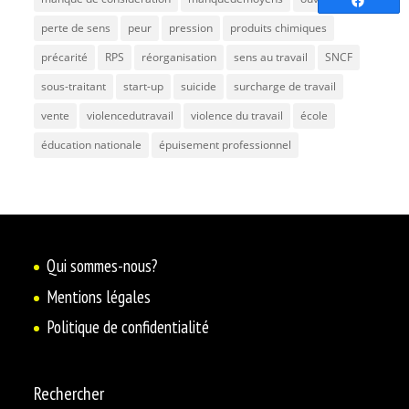
Partag
perte de sens
peur
pression
produits chimiques
précarité
RPS
réorganisation
sens au travail
SNCF
sous-traitant
start-up
suicide
surcharge de travail
vente
violencedutravail
violence du travail
école
éducation nationale
épuisement professionnel
Qui sommes-nous?
Mentions légales
Politique de confidentialité
Rechercher