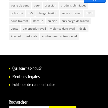
perte de sens
peur
pression
produits chimiques
précarité
RPS
réorganisation
sens au travail
SNCF
sous-traitant
start-up
suicide
surcharge de travail
vente
violencedutravail
violence du travail
école
éducation nationale
épuisement professionnel
Qui sommes-nous?
Mentions légales
Politique de confidentialité
Rechercher