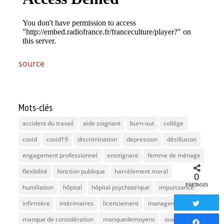
source
Mots-clés
accident du travail
aide soignant
burn-out
collège
covid
covid19
discrimination
dépression
désillusion
engagement professionnel
enseignant
femme de ménage
flexibilité
fonction publique
harcèlement moral
0
PARTAGES
humiliation
hôpital
hôpital psychiatrique
impuissance
infirmière
intérimaires
licenciement
management
Tweete
manque de considération
manquedemoyens
ouvrier
Partag